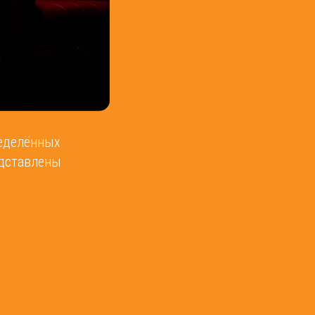
ределённых
едставлены