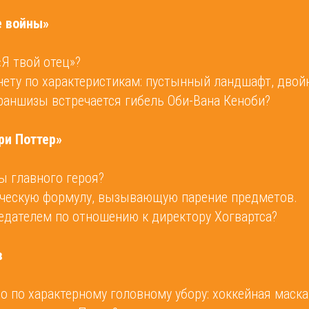
е войны»
«Я твой отец»?
нету по характеристикам: пустынный ландшафт, двойн
франшизы встречается гибель Оби-Вана Кеноби?
ри Поттер»
ы главного героя?
ческую формулу, вызывающую парение предметов.
редателем по отношению к директору Хогвартса?
в
о по характерному головному убору: хоккейная маска 