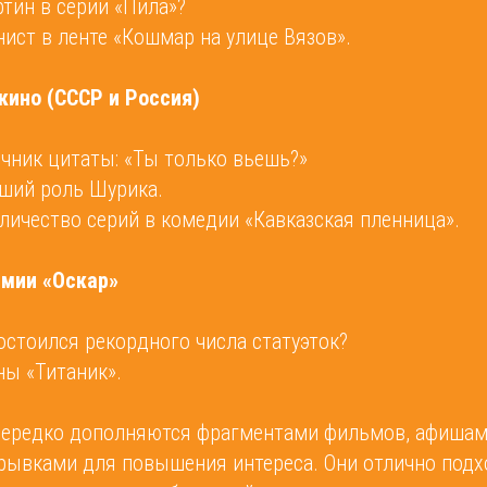
тин в серии «Пила»?
ист в ленте «Кошмар на улице Вязов».
 кино (СССР и Россия)
очник цитаты: «Ты только вьешь?»
вший роль Шурика.
личество серий в комедии «Кавказская пленница».
емии «Оскар»
остоился рекордного числа статуэток?
ны «Титаник».
ередко дополняются фрагментами фильмов, афишам
ывками для повышения интереса. Они отлично подх