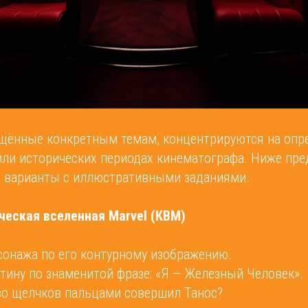
ящённые конкретным темам, концентрируются на оп
 или исторических периодах кинематографа. Ниже пр
 варианты с иллюстративными заданиями.
ческая вселенная Marvel (КВМ)
сонажа по его контурному изображению.
тину по знаменитой фразе: «Я — Железный Человек».
во щелчков пальцами совершил Танос?